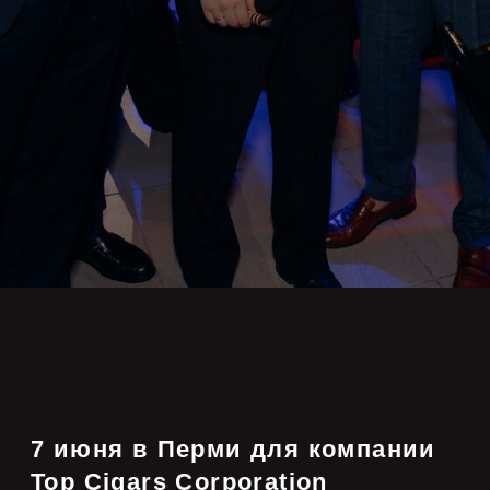
14й сигарный фестиваль
Habanos Day (Абанос День).
г. ПЕРМЬ
ЗАКАЗЧИК:
Top Cigars Corporation
Более 300 человек приняли участие
в грандиозном светском мероприятии.
Гостей впечатляли танцевальным
и музыкальным шоу.
Гвоздем гала-ужина стала презентация
недавно поступившего на рынок России
премиального бренда Partagas: Linea
Meastrа.
Заключительной частью программы стал
напряженный и динамичный сигарный
аукцион.