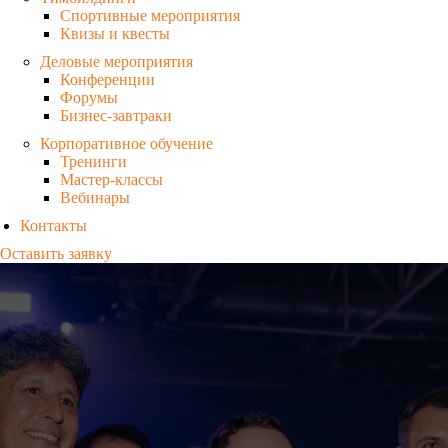
Спортивные мероприятия
Квизы и квесты
Деловые мероприятия
Конференции
Форумы
Бизнес-завтраки
Корпоративное обучение
Тренинги
Мастер-классы
Вебинары
Контакты
Оставить заявку