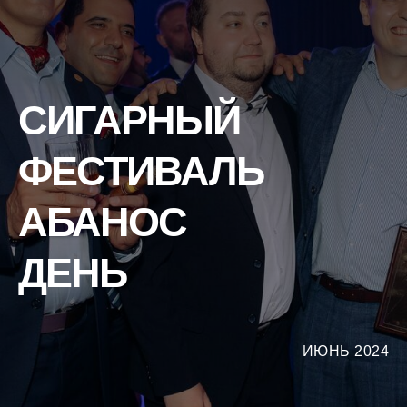
СИГАРНЫЙ
ФЕСТИВАЛЬ
АБАНОС
ДЕНЬ
7 июня в Перми для компании
Top Cigars Corporation
ИЮНЬ 2024
и ценителей настоящих
кубинских сигар высшего
качества мы провели